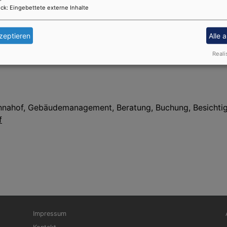
ck
:
Eingebettete externe Inhalte
 Im Annahof 4, 86150 Augsburg
zeptieren
Alle 
Reali
nnahof, Gebäudemanagement, Beratung, Buchung, Besichtig
f
Fußbereichsmenü
Be
Impressum