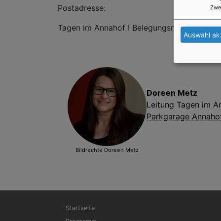
Postadresse:
Zwe
Tagen im Annahof I Belegungsmanagement,
Auswahl ak
Doreen Metz
Leitung Tagen im A
Parkgarage Annaho
Bildrechte
Doreen Metz
Hauptnavigation
Startseite