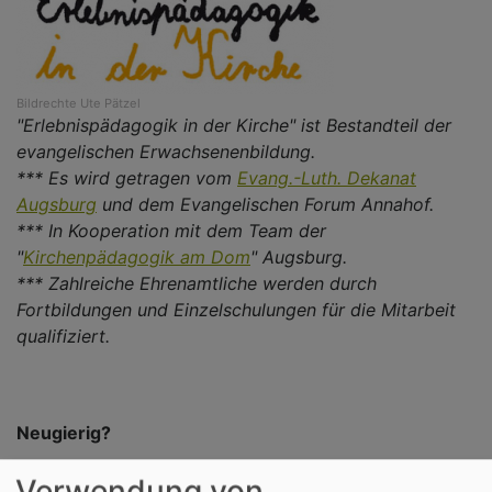
Bildrechte
Ute Pätzel
"Erlebnispädagogik in der Kirche" ist Bestandteil der
evangelischen Erwachsenenbildung.
*** Es wird getragen vom
Evang.-Luth. Dekanat
Augsburg
und dem Evangelischen Forum Annahof.
*** In Kooperation mit dem Team der
"
Kirchenpädagogik am Dom
" Augsburg.
*** Zahlreiche Ehrenamtliche werden durch
Fortbildungen und Einzelschulungen für die Mitarbeit
qualifiziert.
Neugierig?
Haben Sie Lust, bei unseren erfolgreichen
Verwendung von