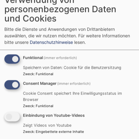
Kirchenführungen in Augsburg mitzuwirken und sich
personenbezogenen Daten
von der Begeisterung der Kinder anstecken zu lassen?
und Cookies
Entdecken Sie dabei Ihre "schlummernden Talente"!
Bitte die Dienste und Anwendungen von Drittanbietern
auswählen, die wir nutzen möchten.
Für weitere Informationen
bitte unsere
Datenschutzhinweise
lesen.
Themengebiete
Funktional
(immer erforderlich)
Speichern von Daten: Cookie für die Benutzersitzung
Mathematik in ev. St. Ulrich: Kinder schätzen und
Zweck
:
Funktional
messen die Kirche in allen Dimensionen
Consent Manager
(immer erforderlich)
Streit schlichten - Der Augsburger Religionsfriede
von 1555 in ev. Hl. Kreuz: Kinder erleben das
Cookie Consent speichert Ihre Einwilligungsstatus im
historisch bedeutende Ereignis
Browser
Zweck
:
Funktional
Musik in ev. St. Jakob: Kinder gehen als Pilger
verkleidet auf eine musikalische Pilgerreise
Einbindung von Youtube-Videos
Heimat- und Sachunterricht in ev. St. Ulrich: Bei
Zeigt Videos von Youtube
mittelalterlichem Marktgeschehen spielen Kinder
Zweck
:
Eingebettete externe Inhalte
in historischen Kostümen ein Stück Alltag aus dem