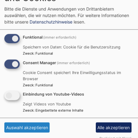
Bitte die Dienste und Anwendungen von Drittanbietern
auswählen, die wir nutzen möchten.
Für weitere Informationen
bitte unsere
Datenschutzhinweise
lesen.
Startseite
Ein Hof im Licht
Funktional
(immer erforderlich)
Speichern von Daten: Cookie für die Benutzersitzung
Ein Hof im Licht
Zweck
:
Funktional
Consent Manager
(immer erforderlich)
Cookie Consent speichert Ihre Einwilligungsstatus im
Browser
Ob Sommerlicht oder Adventslicht, die Andachten und
Zweck
:
Funktional
freiem Himmel in verschiedenen "Höfen" der
Einbindung von Youtube-Videos
Augsburger Innenstadt öffnen den Blick!
Zeigt Videos von Youtube
Zweck
:
Eingebettete externe Inhalte
Aktuelle Termine
Auswahl akzeptieren
Alle akzeptieren